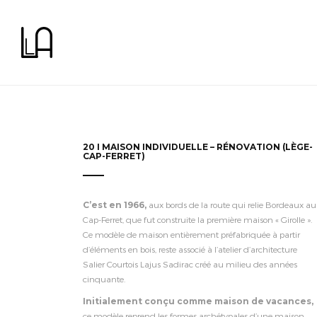
20 I MAISON INDIVIDUELLE – RÉNOVATION (LÈGE-
CAP-FERRET)
C’est en 1966,
aux bords de la route qui relie Bordeaux au
Cap-Ferret, que fut construite la première maison « Girolle ».
Ce modèle de maison entièrement préfabriquée à partir
d’éléments en bois, reste associé à l’atelier d’architecture
Salier Courtois Lajus Sadirac créé au milieu des années
cinquante.
Initialement conçu comme maison de vacances,
ce modèle reprend les formes archétypales d’une maison