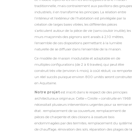
traditionnelle, mais contrairement aux pavillons des groupes
industriels, il en transforme les principes. La relation entre
l’intérieur et l’extérieur de l’habitation est privilégiée par la
création de larges baies vitrées, les différentes pièces
s’articulent autour de la pièce de vie (sans couloir inutile), les
murs maçonnés des pignons sont arasés à 2,10 mètres,
l’ensemble de ces dispositions permettant à la lumière
naturelle de se diffuser dans l’ensemble de la maison.
Ce modèle de maison modulable et adaptable en de
multiples configurations (de 2 à 6 travées), qui peut être
construit très vite (environ 4 mois), à coût réduit, va remporte
un réel succès puisque environ 800 unités seront construite
en Aquitaine.
Notre projet
est inscrit dans le respect de des principes
architecturaux originaux. Cette « Girolle » construite en 1968
nécessitait plusieurs interventions urgentes pour sa remise e
état : remplacement de sa couverture, remplacement de
pièces de charpente et des cloisons à ossature bois
endommagées par des termites, remplacement du système
de chauffage, rénovation des sols, réparation des plages de l