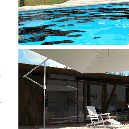
r
s
n
a